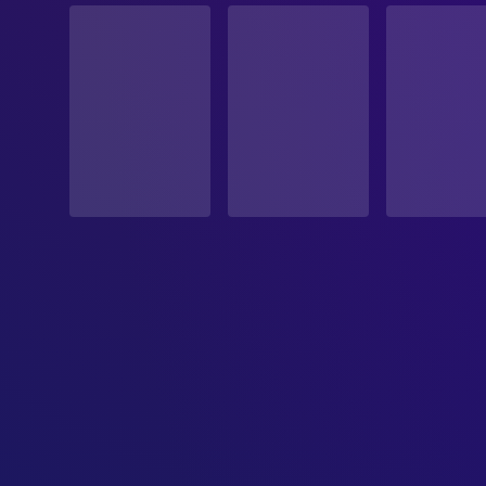
Veröffentlicht
ERSCHEINUNGSDATUM
2026-06-20
ORIGINALSPRACHE
Englisch
PRODUKTIONSLAND
Vereinigtes Königreich