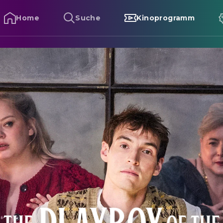
Home
Suche
Kinoprogramm
ational Theatre Live: The Playboy of the Western World