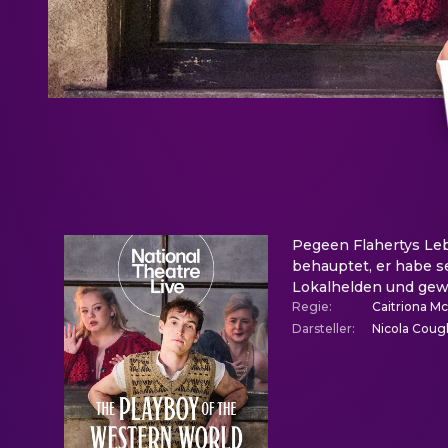
Pegeen Flahertys Leb
behauptet, er habe s
Lokalhelden und gewi
Regie
:
Caitriona M
Darsteller
:
Nicola Coug