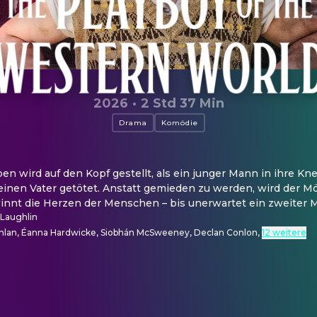
2026
·
2 Std 37 Min
Drama
Komödie
en wird auf den Kopf gestellt, als ein junger Mann in ihre K
einen Vater getötet. Anstatt gemieden zu werden, wird der M
nnt die Herzen der Menschen – bis unerwartet ein zweiter Ma
cLaughlin
hlan, Éanna Hardwicke, Siobhán McSweeney, Declan Conlon
,
12 weitere