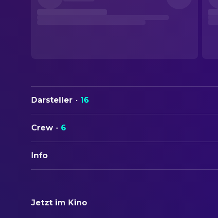
Darsteller
·
16
Crew
·
6
Info
ORIGINALTITEL
National Theatre Live: The Playboy of the Western 
Jetzt im Kino
STATUS