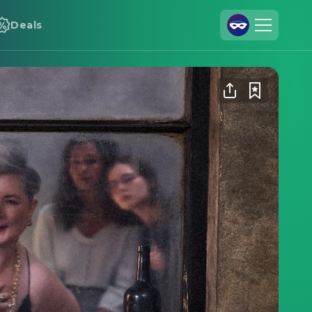
Deals
Registrieren
Anmelden
Cineamo für Unternehmen
Kontakt
Impressum
Datenschutzerklärung
Datenschutzeinstellungen