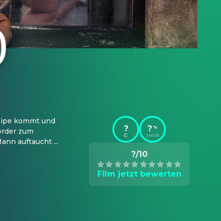
neipe kommt und 
?
?
%
örder zum 
TMDB
nn auftaucht ...
?/10
Film jetzt bewerten