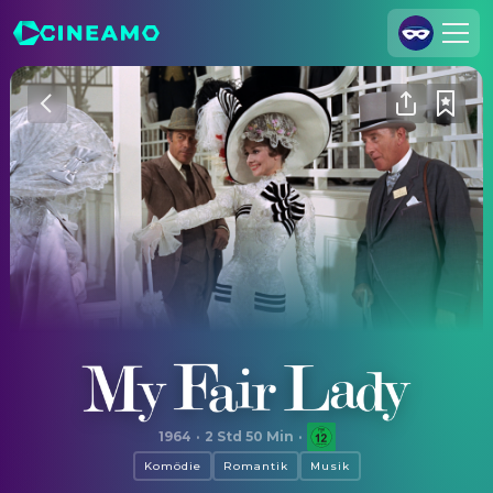
Registrieren
Anmelden
Cineamo für Unternehmen
Kontakt
Impressum
Datenschutzerklärung
Datenschutzeinstellungen
My Fair Lady
1964
·
2 Std 50 Min
·
Komödie
Romantik
Musik