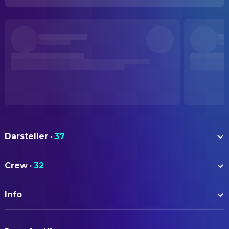
Darsteller
·
37
Audrey Hepburn
Eliza Doolittle
Crew
·
32
Rex Harrison
Professor Henry Higgins
AUTOREN
Stanley Holloway
Alfred P. Doolittle
Info
Alan Jay Lerner
Book
Wilfrid Hyde-White
Colonel Hugh Pickering
Alan Jay Lerner
Drehbuch
ORIGINALTITEL
Gladys Cooper
Mrs. Higgins