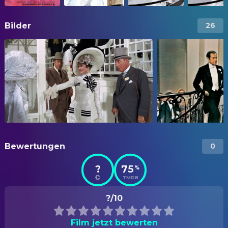
Bilder
26
Bewertungen
0
?
75
%
TMDB
?/10
Film jetzt bewerten