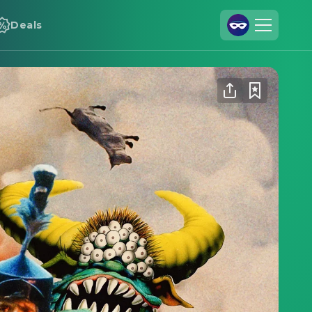
Deals
Registrieren
Anmelden
Cineamo für Unternehmen
Kontakt
Impressum
Datenschutzerklärung
Datenschutzeinstellungen