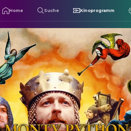
Home
Suche
Kinoprogramm
onty Python: Die Ritter der Kokosnuss