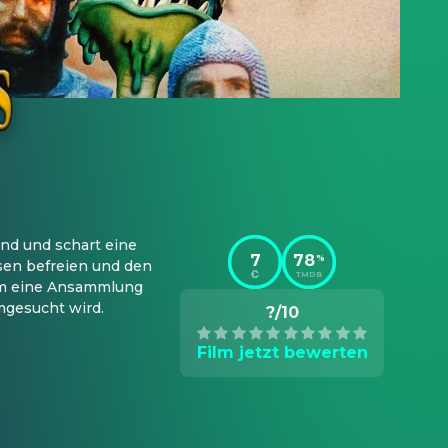
nd und schart eine 
7
78
%
sen befreien und den 
TMDB
 um eine Ansammlung 
mgesucht wird.
?/10
Film jetzt bewerten