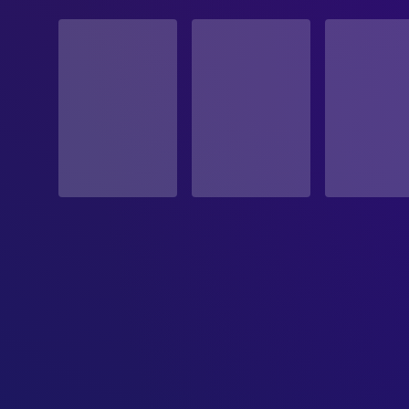
STATUS
Veröffentlicht
ERSCHEINUNGSDATUM
1976-08-13
ORIGINALSPRACHE
Englisch
PRODUKTIONSLAND
Vereinigtes Königreich
BUDGET
$400,000.00
EINNAHMEN
$5,763,644.00