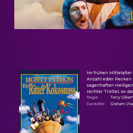
Im frühen Mittelalte
Anzahl edler Recken 
sagenhaften Heiligen
rechter Trottel, so 
Regie
:
Terry Gillia
Darsteller
:
Graham Chapm