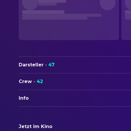
Darsteller
·
47
Crew
·
42
Info
ORIGINALTITEL
Monty Python and the Holy Grail
Jetzt im Kino