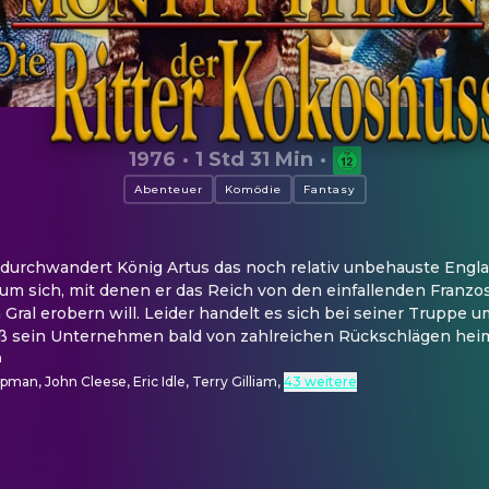
1976
·
1 Std 31 Min
·
Abenteuer
Komödie
Fantasy
r durchwandert König Artus das noch relativ unbehauste Engla
um sich, mit denen er das Reich von den einfallenden Franzo
 Gral erobern will. Leider handelt es sich bei seiner Truppe
daß sein Unternehmen bald von zahlreichen Rückschlägen hei
m
an, John Cleese, Eric Idle, Terry Gilliam
,
43 weitere