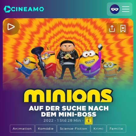
Registrieren
Anmelden
Cineamo für Unternehmen
Kontakt
Impressum
Datenschutzerklärung
Datenschutzeinstellungen
Minions - Auf der Suche nach dem Mini-Boss
2022
·
1 Std 28 Min
·
Animation
Komödie
Science-Fiction
Krimi
Familie