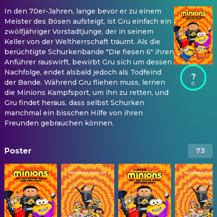
In den 70er-Jahren, lange bevor er zu einem
Meister des Bösen aufsteigt, ist Gru einfach ein
zwölfjähriger Vorstadtjunge, der in seinem
Keller von der Weltherrschaft träumt. Als die
berüchtigte Schurkenbande "Die fiesen 6" ihren
Anführer rauswirft, bewirbt Gru sich um dessen
Nachfolge, endet alsbald jedoch als Todfeind
?
der Bande. Während Gru fliehen muss, lernen
die Minions Kampfsport, um ihn zu retten, und
Gru findet heraus, dass selbst Schurken
manchmal ein bisschen Hilfe von ihren
Freunden gebrauchen können.
Poster
73