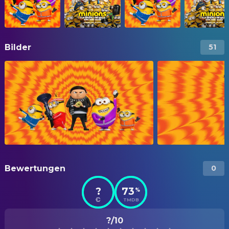
Bilder
51
Bewertungen
0
?
73
%
TMDB
?/10