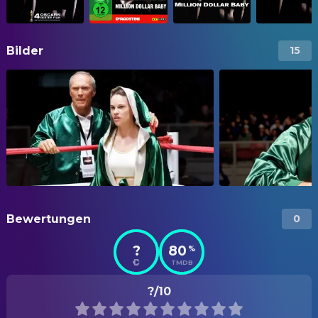
Bilder
15
Bewertungen
0
?
80
%
TMDB
?/10