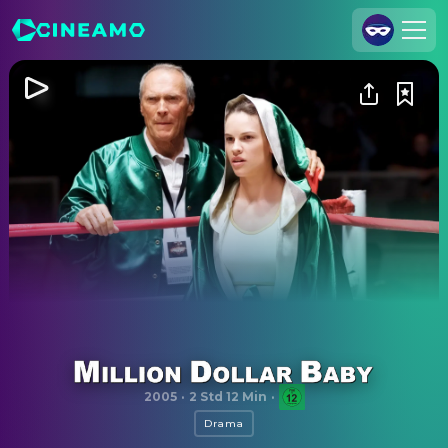
Registrieren
Anmelden
Cineamo für Unternehmen
Kontakt
Impressum
Datenschutzerklärung
Datenschutzeinstellungen
Million Dollar Baby
2005
·
2 Std 12 Min
·
Drama