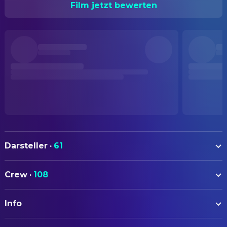
Film jetzt bewerten
Darsteller
·
61
Clint Eastwood
Frankie Dunn
Crew
·
108
Hilary Swank
Maggie Fitzgerald
AUTOREN
Morgan Freeman
Eddie Scrap-Iron Dupris
Info
Paul Haggis
Drehbuch
Jay Baruchel
Danger Barch
F.X. Toole
Short Story