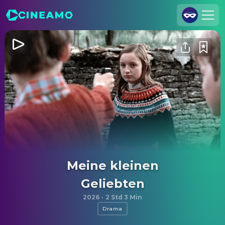
Registrieren
Anmelden
Cineamo für Unternehmen
Kontakt
Impressum
Datenschutzerklärung
Datenschutzeinstellungen
Meine kleinen
Geliebten
2026
·
2 Std 3 Min
Drama