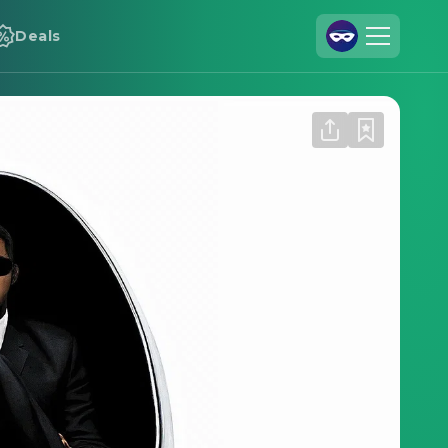
Deals
Registrieren
Anmelden
Cineamo für Unternehmen
Kontakt
Impressum
Datenschutzerklärung
Datenschutzeinstellungen