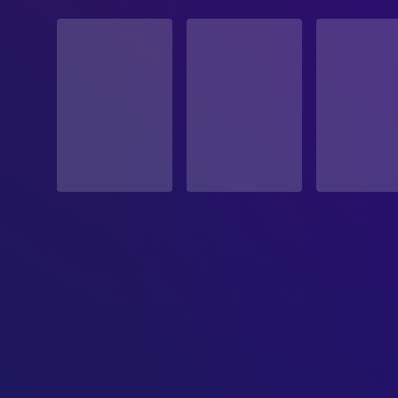
STATUS
Veröffentlicht
ERSCHEINUNGSDATUM
2002-07-18
ORIGINALSPRACHE
C
Englisch
PRODUKTIONSLAND
Vereinigte Staaten
BUDGET
$140,000,000.00
EINNAHMEN
$445,135,288.00