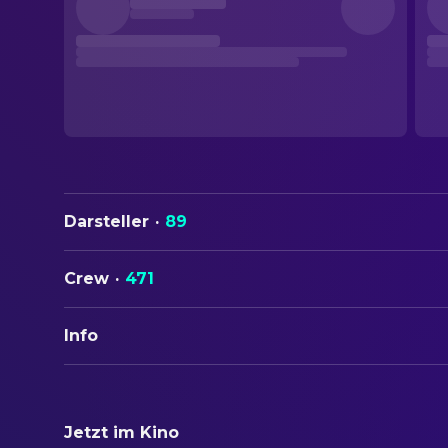
Darsteller
·
89
Crew
·
471
Info
ORIGINALTITEL
Men in Black II
Jetzt im Kino