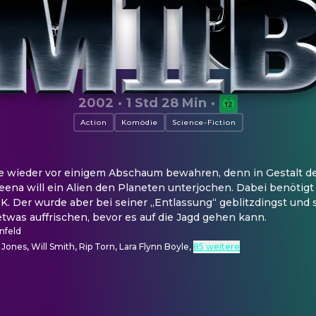
2002
·
1 Std 28 Min
·
Action
Komödie
Science-Fiction
e wieder vor einigem Abschaum bewahren, denn in Gestalt de
na will ein Alien den Planeten unterjochen. Dabei benötigt J 
K. Der wurde aber bei seiner „Entlassung“ geblitzdingst und s
twas auffrischen, bevor es auf die Jagd gehen kann.
nfeld
nes, Will Smith, Rip Torn, Lara Flynn Boyle
,
85 weitere