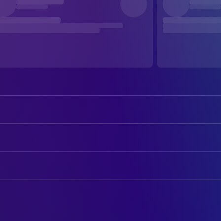
Tommy Lee Jones
Kay
Will Smith
Jay
AUTOREN
Rip Torn
Zed
Lowell Cunningham
Comic Book
Lara Flynn Boyle
Serleena
Robert Gordon
Drehbuch
Johnny Knoxville
Scrad / Charlie
Barry Fanaro
Drehbuch
Rosario Dawson
Laura Vasquez
Robert Gordon
Story