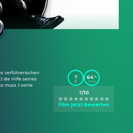
s verführerischen 
?
64
%
die Hilfe seines 
TMDB
o muss J seine 
?/10
Film jetzt bewerten