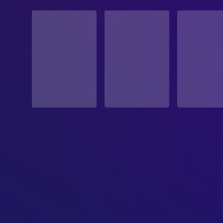
STATUS
Veröffentlicht
ERSCHEINUNGSDATUM
2006-11-02
ORIGINALSPRACHE
Englisch
PRODUKTIONSLAND
Japan, Vereinigte Staaten, Frankreich
BUDGET
$40,000,000.00
EINNAHMEN
$60,917,189.00