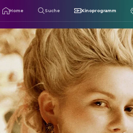
Home
Suche
Kinoprogramm
arie Antoinette