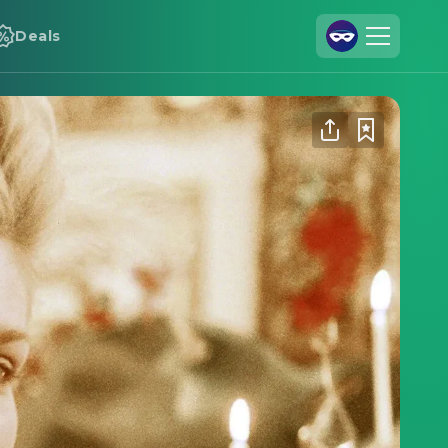
Deals
Registrieren
Anmelden
Cineamo für Unternehmen
Kontakt
Impressum
Datenschutzerklärung
Datenschutzeinstellungen