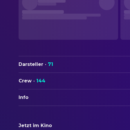
Darsteller
·
71
Crew
·
144
Info
ORIGINALTITEL
Marie Antoinette
Jetzt im Kino