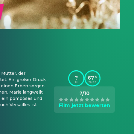
Mutter, der 
?
67
%
et. Ein großer Druck 
TMDB
 einen Erben sorgen. 
n. Marie langweilt 
?/10
t ein pompöses und 
h Versailles ist 
Film jetzt bewerten