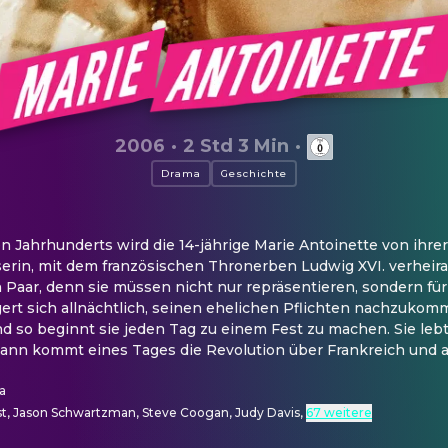
2006
·
2 Std 3 Min
·
Drama
Geschichte
 Jahrhunderts wird die 14-jährige Marie Antoinette von ihrer 
erin, mit dem französischen Thronerben Ludwig XVI. verheirat
 Paar, denn sie müssen nicht nur repräsentieren, sondern für
rt sich allnächtlich, seinen ehelichen Pflichten nachzukomme
d so beginnt sie jeden Tag zu einem Fest zu machen. Sie leb
nn kommt eines Tages die Revolution über Frankreich und auc
a
st, Jason Schwartzman, Steve Coogan, Judy Davis
,
67 weitere