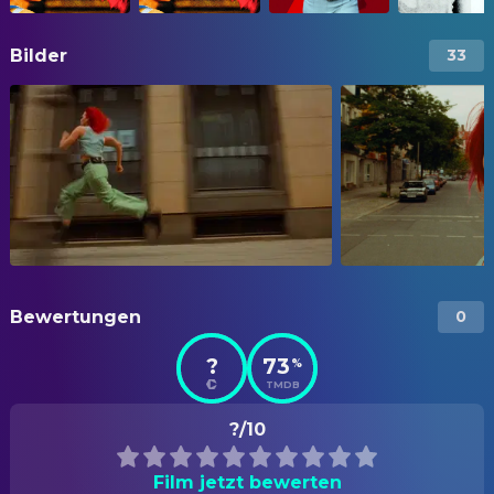
Bilder
33
Bewertungen
0
?
73
%
TMDB
?/10
Film jetzt bewerten