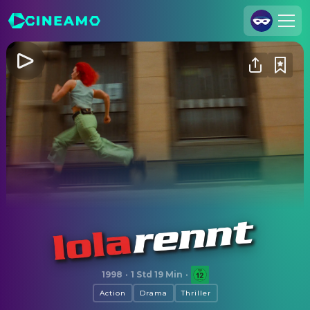
Registrieren
Anmelden
Cineamo für Unternehmen
Kontakt
Impressum
Datenschutzerklärung
Datenschutzeinstellungen
Lola rennt
1998
·
1 Std 19 Min
·
Action
Drama
Thriller