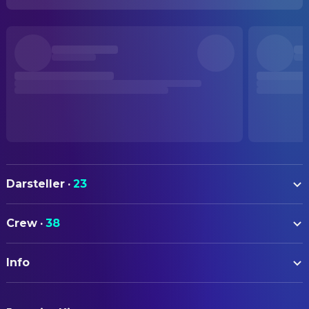
Darsteller
·
23
Franka Potente
Lola
Crew
·
38
Moritz Bleibtreu
Manni
AUTOREN
Herbert Knaup
Father
Info
Tom Tykwer
Drehbuch
Nina Petri
Mrs. Hansen
ORIGINALTITEL
Armin Rohde
BELEUCHTUNG
Mr. Schuster