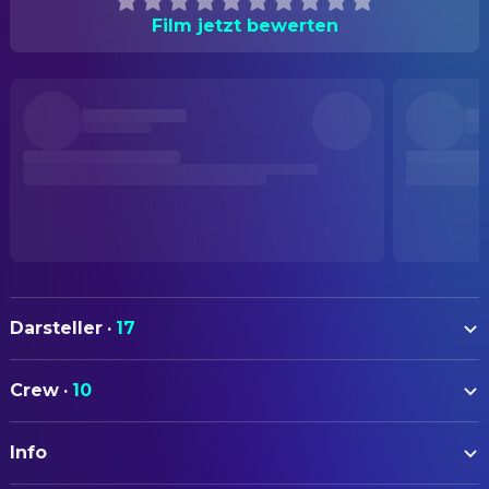
Film jetzt bewerten
Darsteller
·
17
Nelly Karim
Fairouz
Crew
·
10
Amir El-Masry
Ahmad
AUTOREN
Valerie Pachner
Elizabeth
Info
Abu Bakr Shawky
Drehbuch
Amr Abed
Lulu