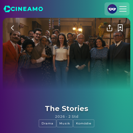
Registrieren
Anmelden
Cineamo für Unternehmen
Kontakt
Impressum
Datenschutzerklärung
Datenschutzeinstellungen
The Stories
2026
·
2 Std
Drama
Musik
Komödie