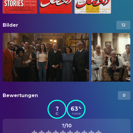
Bilder
12
Bewertungen
0
?
63
%
TMDB
?/10