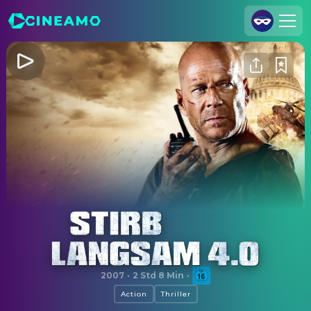
Registrieren
Anmelden
Cineamo für Unternehmen
Kontakt
Impressum
Datenschutzerklärung
Datenschutzeinstellungen
Stirb langsam 4.0
2007
·
2 Std 8 Min
·
Action
Thriller