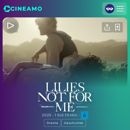
Registrieren
Anmelden
Cineamo für Unternehmen
Kontakt
Impressum
Datenschutzerklärung
Datenschutzeinstellungen
Lilies Not for Me
2025
·
1 Std 39 Min
·
Drama
Geschichte