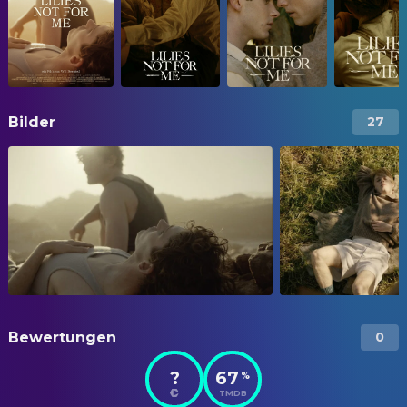
Bilder
27
Bewertungen
0
?
67
%
TMDB