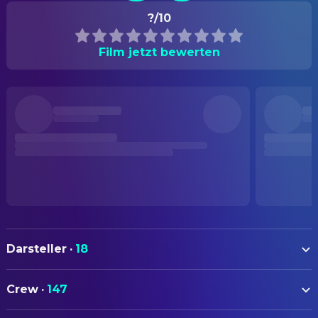
?/10
Film jetzt bewerten
Darsteller
·
18
Fionn O'Shea
Owen James
Crew
·
147
Robert Aramayo
Philip Fairfax
AUTOREN