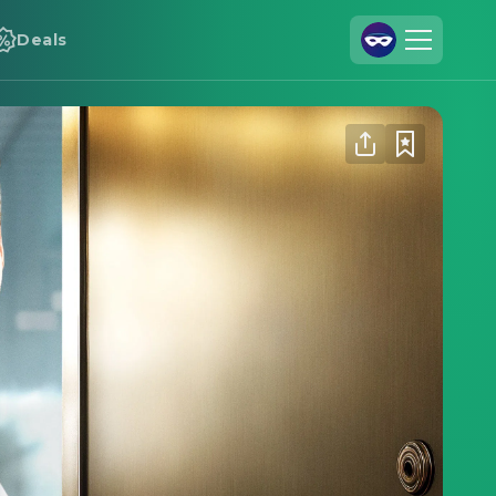
Deals
Registrieren
Anmelden
Cineamo für Unternehmen
Kontakt
Impressum
Datenschutzerklärung
Datenschutzeinstellungen