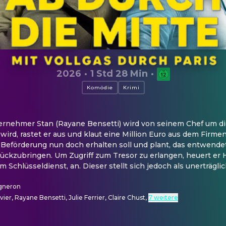
2026
·
1 Std 28 Min
·
Komödie
Krimi
ernehmer Stan (Rayane Bensetti) wird von seinem Chef um di
wird, rastet er aus und klaut eine Million Euro aus dem Firmen
e Beförderung nun doch erhalten soll und plant, das entwendet
rückzubringen. Um Zugriff zum Tresor zu erlangen, heuert er H
m Schlüsseldienst, an. Dieser stellt sich jedoch als unerträgl
gneron
vier, Rayane Bensetti, Julie Ferrier, Claire Chust
,
7 weitere