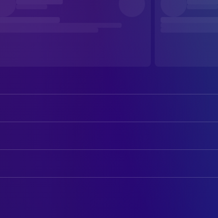
Christian Clavier
Hippolyte
Rayane Bensetti
Stan
AUTOREN
Julie Ferrier
Annabelle
Grégoire Vigneron
Drehbuch
Claire Chust
Marine
Julie Ponsonnet
Drehbuch
Charlotte Gabris
Esther
Isabelle Jacquet
Drehbuch
Martin Verset
Maxime