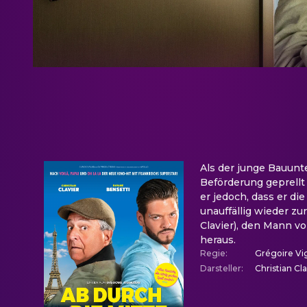
Als der junge Bauunt
Beförderung geprellt 
er jedoch, dass er di
unauffällig wieder zu
Clavier), den Mann vo
heraus.
Regie
:
Grégoire Vi
Darsteller
:
Christian Cla