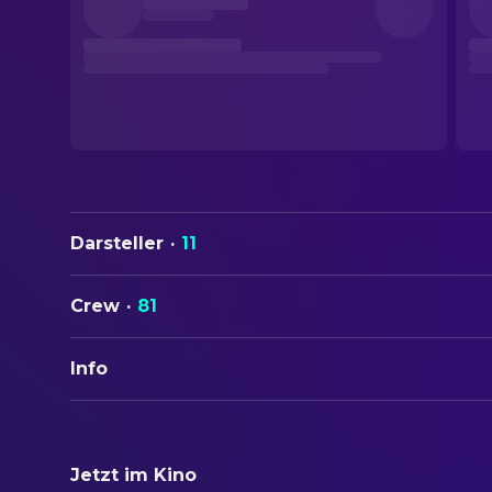
Darsteller
·
11
Crew
·
81
Info
ORIGINALTITEL
Le Million
Jetzt im Kino