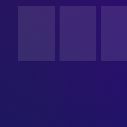
STATUS
Veröffentlicht
Ju
ERSCHEINUNGSDATUM
2026-06-04
ORIGINALSPRACHE
Französisch
PRODUKTIONSLAND
Frankreich