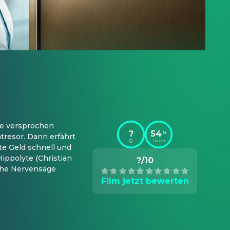
e versprochen 
?
54
%
tresor. Dann erfährt 
TMDB
e Geld schnell und 
ippolyte (Christian 
?/10
iche Nervensäge 
Film jetzt bewerten