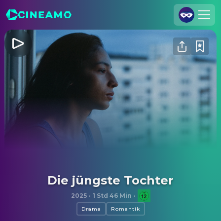
Registrieren
Anmelden
Cineamo für Unternehmen
Kontakt
Impressum
Datenschutzerklärung
Datenschutzeinstellungen
Die jüngste Tochter
2025
·
1 Std 46 Min
·
Drama
Romantik