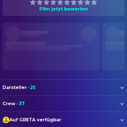
Film jetzt bewerten
Darsteller
·
25
Nadia Melliti
Fatima
Crew
·
37
Park Ji-min
Ji-Na
AUTOREN
Amina Ben Mohamed
Kamar
Auf GRETA verfügbar
Hafsia Herzi
Drehbuch
Rita Benmannana
Dounia