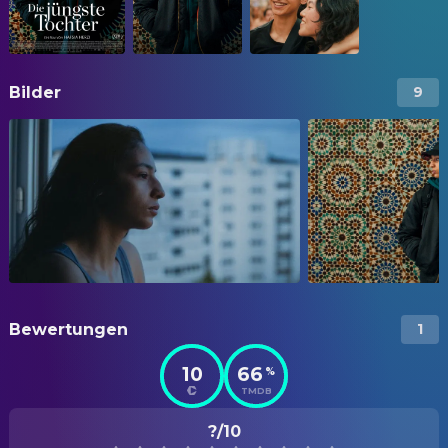
Bilder
9
Bewertungen
1
10
66
%
TMDB
?/10