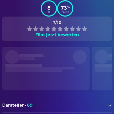
8
73
%
TMDB
?/10
Film jetzt bewerten
Darsteller
·
69