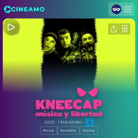
Registrieren
Anmelden
Cineamo für Unternehmen
Kontakt
Impressum
Datenschutzerklärung
Datenschutzeinstellungen
Kneecap
2025
·
1 Std 45 Min
·
Musik
Komödie
Drama