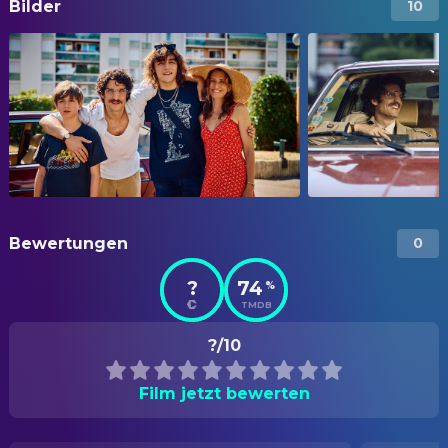
Bilder
10
Bewertungen
0
?
74
%
TMDB
?/10
Film jetzt bewerten