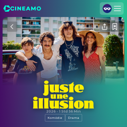
Registrieren
Anmelden
Cineamo für Unternehmen
Kontakt
Impressum
Datenschutzerklärung
Datenschutzeinstellungen
Juste une illusion
2026
·
1 Std 56 Min
Komödie
Drama