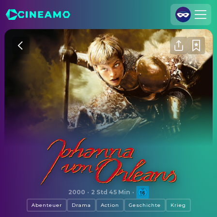
Registrieren
Anmelden
Cineamo für Unternehmen
Kontakt
Impressum
Datenschutzerklärung
Datenschutzeinstellungen
Johanna von Orleans
2000
·
2 Std 45 Min
·
Abenteuer
Drama
Action
Geschichte
Krieg