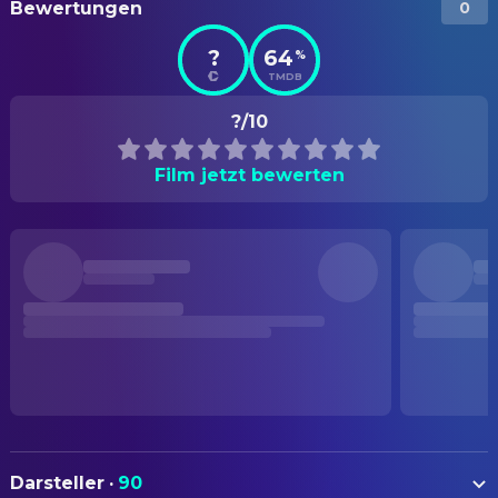
Bewertungen
0
?
64
%
TMDB
?/10
Film jetzt bewerten
Darsteller
·
90