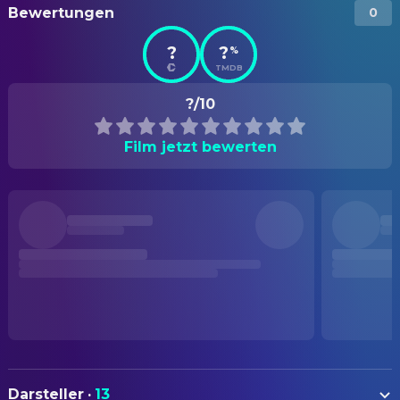
Bewertungen
0
?
?
%
TMDB
?/10
Film jetzt bewerten
Darsteller
·
13