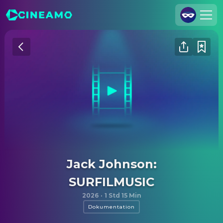
Registrieren
Anmelden
Cineamo für Unternehmen
Kontakt
Impressum
Datenschutzerklärung
Datenschutzeinstellungen
Jack Johnson:
SURFILMUSIC
2026
·
1 Std 15 Min
Dokumentation