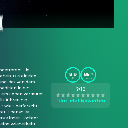
ngetreten: Die 
8.9
85
%
hen. Die einzige 
TMDB
ng, das von dem 
edition in ein 
?/10
llem Leben vermutet 
a führen die 
Film jetzt bewerten
t wie unerforscht 
t. Ebenso ist 
s Kinder, Tochter 
eine Wiederkehr 