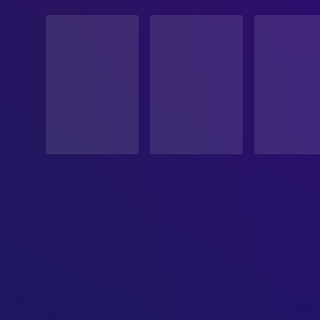
STATUS
Veröffentlicht
ERSCHEINUNGSDATUM
2014-11-06
ORIGINALSPRACHE
Englisch
PRODUKTIONSLAND
Vereinigtes Königreich, Vereinigte Staaten
BUDGET
$165,000,000.00
EINNAHMEN
$746,606,706.00