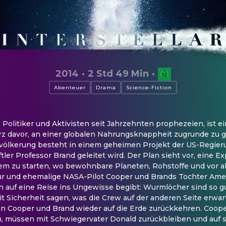
2014
·
2 Std 49 Min
·
Abenteuer
Drama
Science-Fiction
Politiker und Aktivisten seit Jahrzehnten prophezeien, ist ei
z davor, an einer globalen Nahrungsknappheit zugrunde zu ge
völkerung besteht in einem geheimen Projekt der US-Regieru
ler Professor Brand geleitet wird. Der Plan sieht vor, eine Exp
m zu starten, wo bewohnbare Planeten, Rohstoffe und vor a
r und ehemalige NASA-Pilot Cooper und Brands Tochter Ameli
h auf eine Reise ins Ungewisse begibt: Wurmlöcher sind so gu
 Sicherheit sagen, was die Crew auf der anderen Seite erwarte
n Cooper und Brand wieder auf die Erde zurückkehren. Cooper
 müssen mit Schwiegervater Donald zurückbleiben und auf s