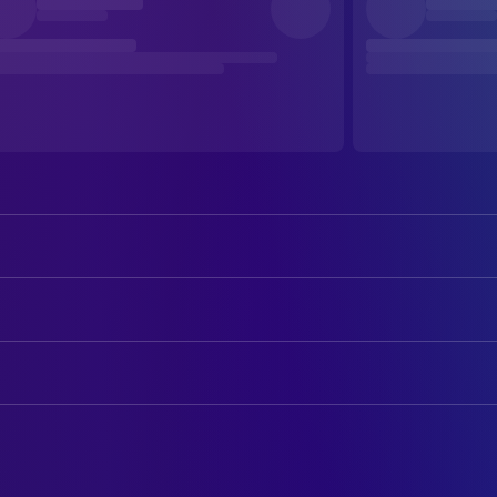
Matthew McConaughey
Cooper
Anne Hathaway
Brand
AUTOREN
Michael Caine
Professor Brand
Jonathan Nolan
Drehbuch
Jessica Chastain
Murph
Christopher Nolan
Drehbuch
Casey Affleck
Tom
Wes Bentley
BELEUCHTUNG
Doyle