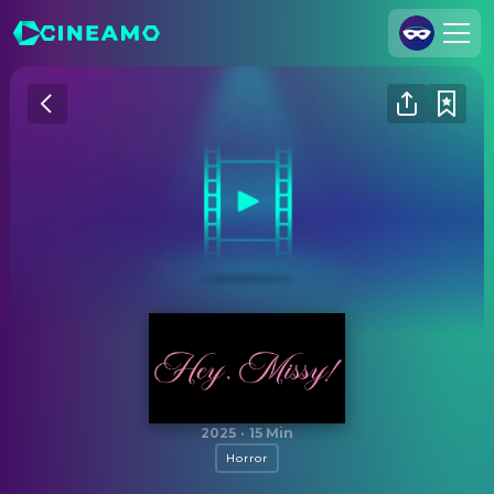
Registrieren
Anmelden
Cineamo für Unternehmen
Kontakt
Impressum
Datenschutzerklärung
Datenschutzeinstellungen
Hey, Missy!
2025
·
15 Min
Horror