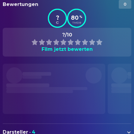
Bewertungen
0
?
80
%
TMDB
?/10
Film jetzt bewerten
Darsteller
·
4