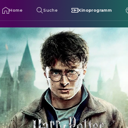
Home
Suche
Kinoprogramm
arry Potter und die Heiligtümer des Todes - Teil 2