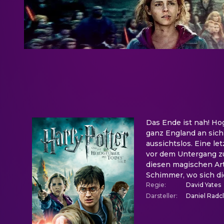
Das Ende ist nah! Ho
ganz England an sich 
aussichtslos. Eine l
vor dem Untergang zu
diesen magischen Ar
Schimmer, wo sich die
Regie
:
David Yates
Darsteller
:
Daniel Radcl