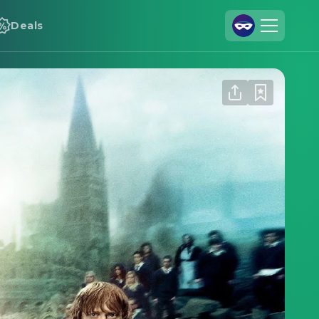
Deals
Registrieren
Anmelden
Cineamo für Unternehmen
Kontakt
Impressum
Datenschutzerklärung
Datenschutzeinstellungen