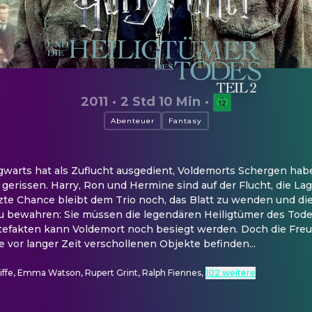
2011
·
2 Std 10 Min
·
Abenteuer
Fantasy
gwarts hat als Zuflucht ausgedient, Voldemorts Schergen hab
gerissen. Harry, Ron und Hermine sind auf der Flucht, die Lag
etzte Chance bleibt dem Trio noch, das Blatt zu wenden und d
 bewahren: Sie müssen die legendären Heiligtümer des Todes 
tefakten kann Voldemort noch besiegt werden. Doch die Fre
 vor langer Zeit verschollenen Objekte befinden...
iffe, Emma Watson, Rupert Grint, Ralph Fiennes
,
102 weitere