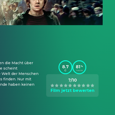
en die Macht über 
8.7
81
%
e scheint 
TMDB
ie Welt der Menschen 
finden. Nur mit 
?/10
unde haben keinen 
Film jetzt bewerten