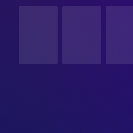
STATUS
Veröffentlicht
ERSCHEINUNGSDATUM
2011-07-14
ORIGINALSPRACHE
Englisch
PRODUKTIONSLAND
Vereinigtes Königreich, Vereinigte Staaten
BUDGET
$125,000,000.00
EINNAHMEN
$1,341,511,219.00