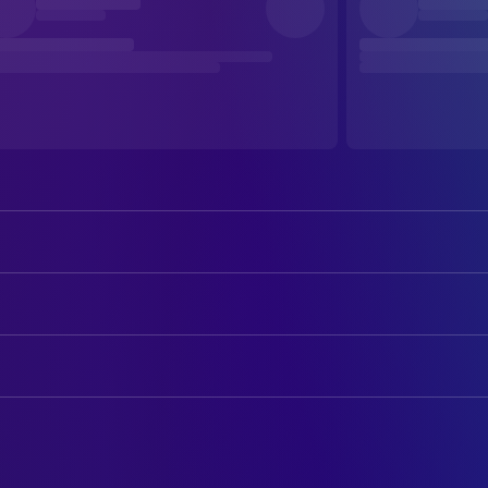
Daniel Radcliffe
Harry Potter
Emma Watson
Hermione Granger
AUTOREN
Rupert Grint
Ron Weasley
Steve Kloves
Drehbuch
Ralph Fiennes
Lord Voldemort
J.K. Rowling
Novel
Alan Rickman
Severus Snape
Michael Gambon
BELEUCHTUNG
Albus Dumbledore