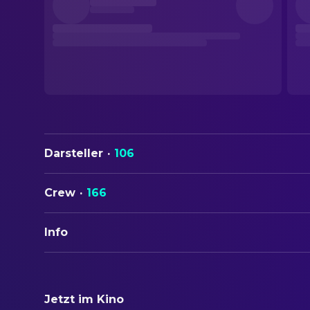
Darsteller
·
106
Crew
·
166
Info
ORIGINALTITEL
Harry Potter and the Deathly Hallows: Part 2
Jetzt im Kino