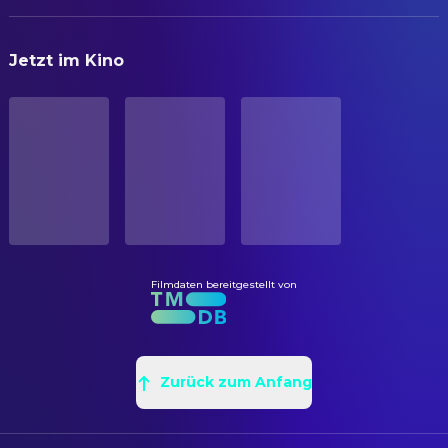
Toshiya Fujita
ORIGINALTITEL
Kiyoshi Awazu
FILMMUSIK
Jetzt im Kino
薔薇の葬列
Joji Yuasa
Filmmusik
Osamu Ogasawara
Leda
Mikio Katayama
Sound Recordist
STATUS
Yoshimi Jô
Jimi
Veröffentlicht
Yukio Fukushima
Soundeffektschnitt
Koichi Nakamura
Juju
ERSCHEINUNGSDATUM
Flamenco Umeji
Greco
KAMERA
1969-09-13
Saako Oota
Mari
Toshihiko Sato
Camera Operator
ORIGINALSPRACHE
Tarô Manji
Nora
Tatsuo Suzuki
Kamera
Japanisch
Toyosaburo Uchiyama
Guevara
Filmdaten bereitgestellt von
KOSTÜM & MASKE
PRODUKTIONSLAND
Mikio Shibayama
Philosopher
Shigeo Kobayashi
Special Effects Makeup Artist
Japan
Wataru Hikonagi
Sabu
PRODUKTION
Noboru Gomibuchi
Piro
Zurück zum Anfang
Mitsuru Kudo
Produzent
Chieko Kobayashi
Okei
Keiko Machida
Produzent
Yô Satô
Radon