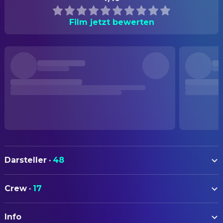
Film jetzt bewerten
Darsteller
·
48
Shinnosuke Ikehata
Eddie
Crew
·
17
Yoshio Tsuchiya
Gonda
AUTOREN
Emiko Azuma
Eddie's Mother
Info
Toshio Matsumoto
Drehbuch