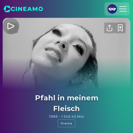
Registrieren
Anmelden
Cineamo für Unternehmen
Kontakt
Impressum
Datenschutzerklärung
Datenschutzeinstellungen
Pfahl in meinem
Fleisch
1969
·
1 Std 45 Min
Drama