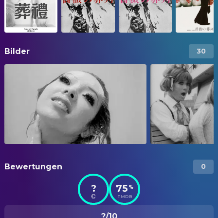
Bilder
30
Bewertungen
0
?
75
%
TMDB
?/10