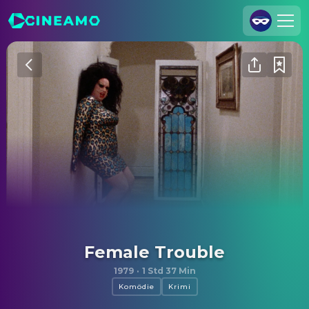
Registrieren
Anmelden
Cineamo für Unternehmen
Kontakt
Impressum
Datenschutzerklärung
Datenschutzeinstellungen
Female Trouble
1979
·
1 Std 37 Min
Komödie
Krimi