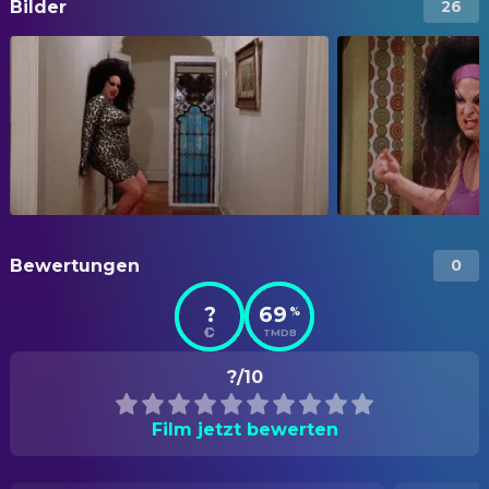
Bilder
26
Bewertungen
0
?
69
%
TMDB
?/10
Film jetzt bewerten