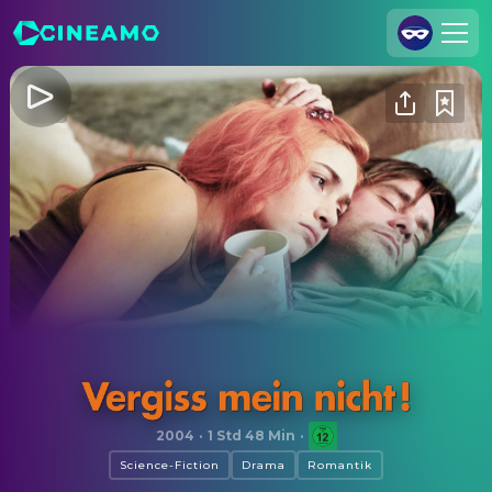
Registrieren
Anmelden
Cineamo für Unternehmen
Kontakt
Impressum
Datenschutzerklärung
Datenschutzeinstellungen
Vergiss mein nicht!
2004
·
1 Std 48 Min
·
Science-Fiction
Drama
Romantik