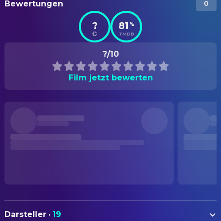
Bewertungen
0
?
81
%
TMDB
?/10
Film jetzt bewerten
Darsteller
·
19