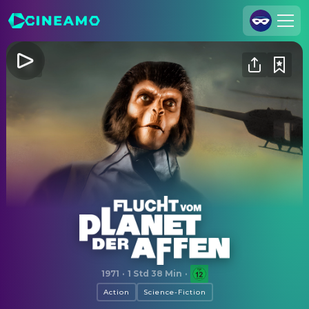
Registrieren
Anmelden
Cineamo für Unternehmen
Kontakt
Impressum
Datenschutzerklärung
Datenschutzeinstellungen
Flucht vom Planet der Affen
1971
·
1 Std 38 Min
·
Action
Science-Fiction