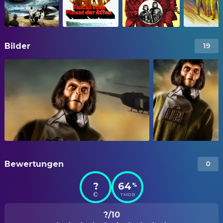
Bilder
19
Bewertungen
0
?
64
%
TMDB
?/10