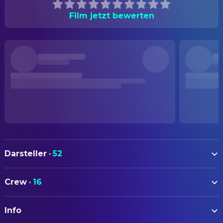
Film jetzt bewerten
Darsteller
·
52
Roddy McDowall
Cornelius
Crew
·
16
Kim Hunter
Dr. Zira
AUTOREN
Bradford Dillman
Dr. Lewis Dixon
Info
Paul Dehn
Drehbuch
Natalie Trundy
Dr. Stephanie 'Stevie' Branton