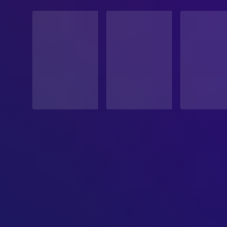
STATUS
Veröffentlicht
ERSCHEINUNGSDATUM
1983-10-07
ORIGINALSPRACHE
Italienisch
PRODUKTIONSLAND
Frankreich, Italien