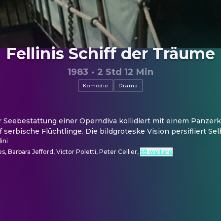
Fellinis Schiff der Träume
1983
·
2 Std 12 Min
Komödie
Drama
 Seebestattung einer Operndiva kollidiert mit einem Panzerk
 serbische Flüchtlinge. Die bildgroteske Vision persifliert Selb
ini
, Barbara Jefford, Victor Poletti, Peter Cellier
,
69 weitere