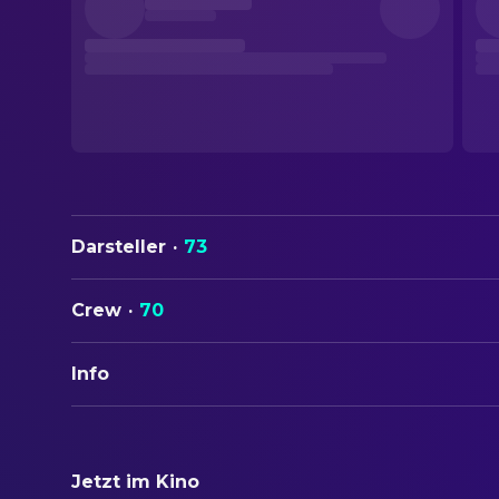
Darsteller
·
73
Crew
·
70
Info
ORIGINALTITEL
E la nave va
Jetzt im Kino