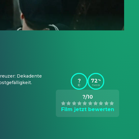
reuzer: Dekadente 
?
72
%
stgefälligkeit.
TMDB
?/10
Film jetzt bewerten