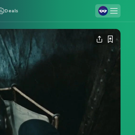
Deals
Registrieren
Anmelden
Cineamo für Unternehmen
Kontakt
Impressum
Datenschutzerklärung
Datenschutzeinstellungen