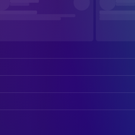
Freddie Jones
Orlando
Barbara Jefford
Ildebranda Cuffari
AUTOREN
Victor Poletti
Aureliano Fuciletto
Federico Fellini
Drehbuch
Peter Cellier
Sir Reginald J. Dongby
Tonino Guerra
Drehbuch
Elisa Mainardi
Teresa Valegnani
Federico Fellini
Story
Norma West
Lady Violet Dongby Albertini
Tonino Guerra
Story