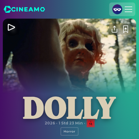
Registrieren
Anmelden
Cineamo für Unternehmen
Kontakt
Impressum
Datenschutzerklärung
Datenschutzeinstellungen
Dolly
2026
·
1 Std 23 Min
·
Horror