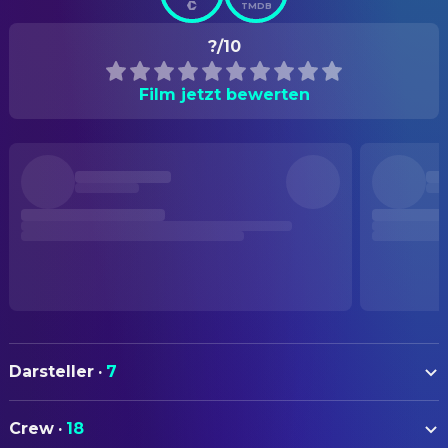
TMDB
?/10
Film jetzt bewerten
Darsteller
·
7
Max Lindsey
Dolly
Crew
·
18
Fabianne Therese
Macy