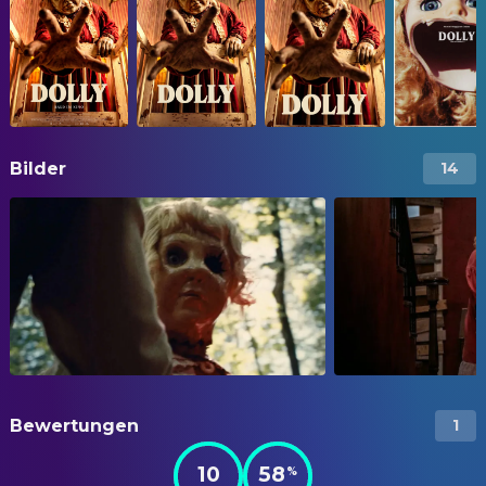
Bilder
14
Bewertungen
1
10
58
%