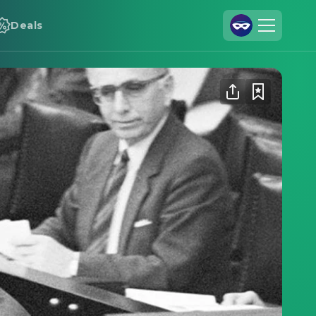
Deals
Registrieren
Anmelden
Cineamo für Unternehmen
Kontakt
Impressum
Datenschutzerklärung
Datenschutzeinstellungen