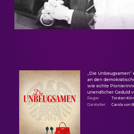
„Die Unbeugsamen“ erz
an den demokratisch
wie echte Pionierinn
unendlicher Geduld ve
Regie
:
Torsten Kör
Darsteller
:
Carola von 