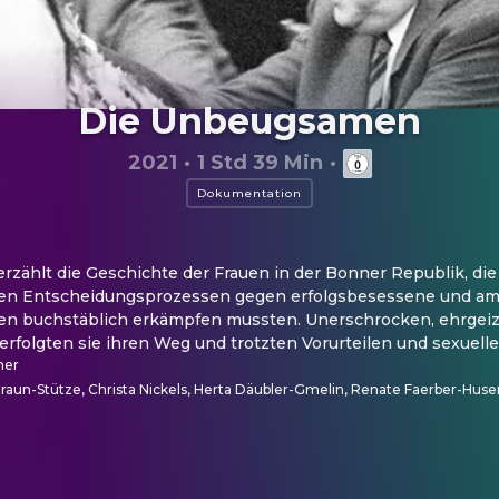
Die Unbeugsamen
2021
·
1 Std 39 Min
·
Dokumentation
ählt die Geschichte der Frauen in der Bonner Republik, die s
en Entscheidungsprozessen gegen erfolgsbesessene und am
en buchstäblich erkämpfen mussten. Unerschrocken, ehrgeizi
rfolgten sie ihren Weg und trotzten Vorurteilen und sexuelle
ner
Braun-Stütze, Christa Nickels, Herta Däubler-Gmelin, Renate Faerber-Hu