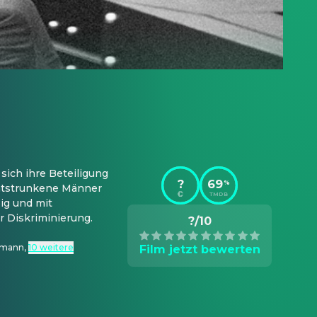
ich ihre Beteiligung 
?
69
%
tstrunkene Männer 
TMDB
g und mit 
r Diskriminierung.
?/10
semann
,
10 weitere
Film jetzt bewerten