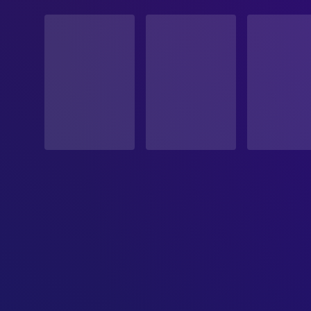
STATUS
Veröffentlicht
ERSCHEINUNGSDATUM
1978-04-06
ORIGINALSPRACHE
Deutsch
PRODUKTIONSLAND
Portugal, Deutschland