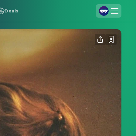
Deals
Registrieren
Anmelden
Cineamo für Unternehmen
Kontakt
Impressum
Datenschutzerklärung
Datenschutzeinstellungen