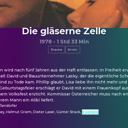
Die gläserne Zelle
1978
·
1 Std 33 Min
Drama
Krimi
un wird nach fünf Jahren aus der Haft entlassen. In Freiheit er
alt David und Bauunternehmer Lasky, der die eigentliche Sch
Kind zu Tode kam. Phillip glaubt, Lisa liebe ihn nicht mehr und
 Geburtstagsfeier erschlägt er David mit einem Frauenkopf aus
einem Volksfest ersticht. Kommissar Österreicher muss nach e
rem Mann ein Alibi liefert.
ßendörfer
sey, Helmut Griem, Dieter Laser, Günter Strack
,
6 weitere