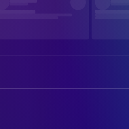
Brigitte Fossey
Lisa Braun
Helmut Griem
Phillip Braun
AUTOREN
Dieter Laser
David Reinalt
Hans W. Geißendörfer
Drehbuch
Günter Strack
Goller
Klaus Bädekerl
Drehbuch
Walter Kohut
Lasky
Patricia Highsmith
Novel
Claudius Kracht
Timmie