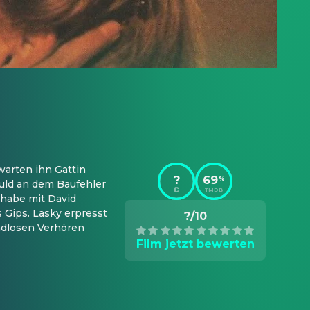
warten ihn Gattin 
?
69
%
uld an dem Baufehler 
TMDB
 habe mit David 
 Gips. Lasky erpresst 
?/10
ndlosen Verhören 
Film jetzt bewerten