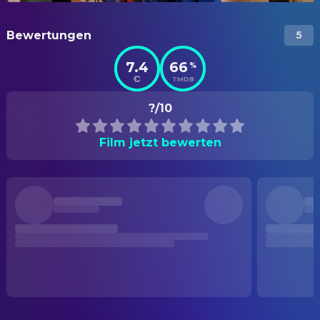
Bewertungen
5
7.4
66
%
TMDB
?/10
Film jetzt bewerten