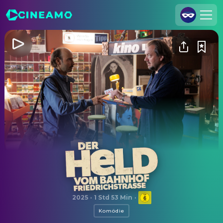
Registrieren
Anmelden
Cineamo für Unternehmen
Kontakt
Impressum
Datenschutzerklärung
Datenschutzeinstellungen
Der Held vom Bahnhof Friedrichstraße
2025
·
1 Std 53 Min
·
Komödie