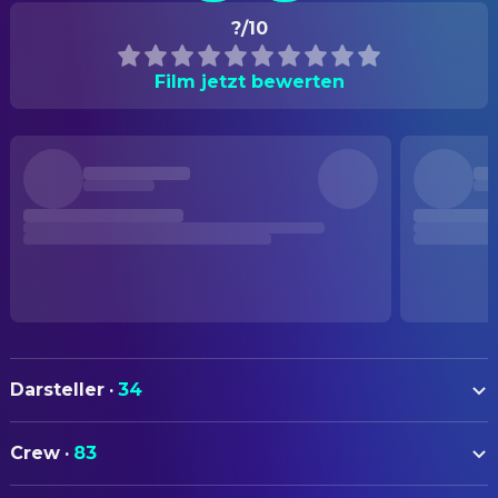
?/10
Film jetzt bewerten
Darsteller
·
34
Alicia Silverstone
Cher
Crew
·
83
Stacey Dash
Dionne
AUTOREN