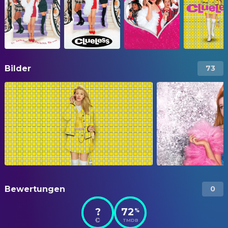
Bilder
73
Bewertungen
0
?
72
%
TMDB