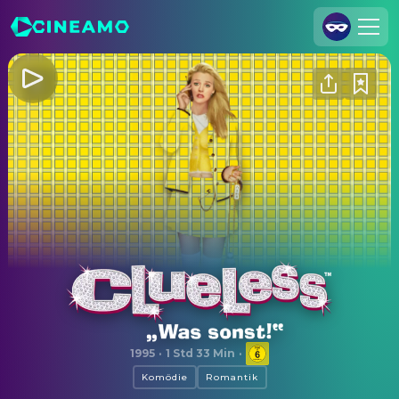
Registrieren
Anmelden
Cineamo für Unternehmen
Kontakt
Impressum
Datenschutzerklärung
Datenschutzeinstellungen
Clueless - Was sonst!
1995
·
1 Std 33 Min
·
Komödie
Romantik