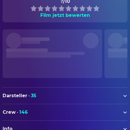
?/10
Film jetzt bewerten
Darsteller
·
35
Malachi Pearson
Casper (voice)
Crew
·
146
Christina Ricci
Kat
AUTOREN
Bill Pullman
Dr. James Harvey
Info