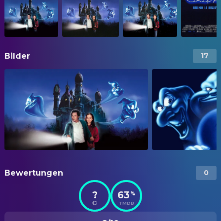
Bilder
17
Bewertungen
0
?
63
%
TMDB