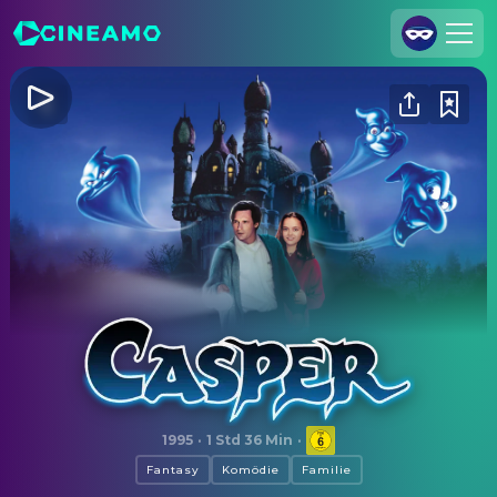
Registrieren
Anmelden
Cineamo für Unternehmen
Kontakt
Impressum
Datenschutzerklärung
Datenschutzeinstellungen
Casper
1995
·
1 Std 36 Min
·
Fantasy
Komödie
Familie