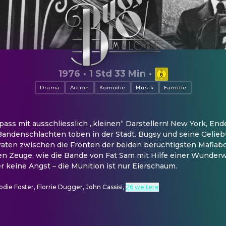
1976
·
1 Std 33 Min
·
Drama
Action
Komödie
Musik
Familie
pass mit ausschliesslich „kleinen“ Darstellern! New York, Ende
andenschlachten toben in der Stadt. Bugsy und seine Geliebt
raten zwischen die Fronten der beiden berüchtigsten Mafiabo
n Zeuge, wie die Bande von Fat Sam mit Hilfe einer Wunderwaf
 keine Angst – die Munition ist nur Eierschaum.
Jodie Foster, Florrie Dugger, John Cassisi
,
26 weitere