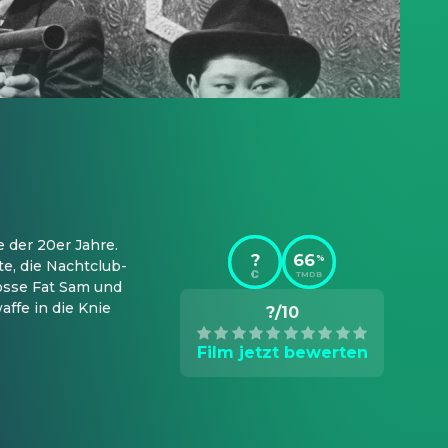
 der 20er Jahre. 
?
66
%
e, die Nachtclub-
TMDB
sse Fat Sam und 
fe in die Knie 
?/10
Film jetzt bewerten