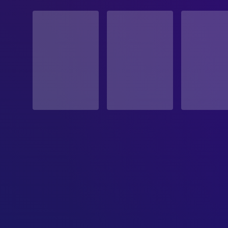
STATUS
Veröffentlicht
ERSCHEINUNGSDATUM
1976-11-04
ORIGINALSPRACHE
Englisch
PRODUKTIONSLAND
Vereinigtes Königreich, Vereinigte Staaten