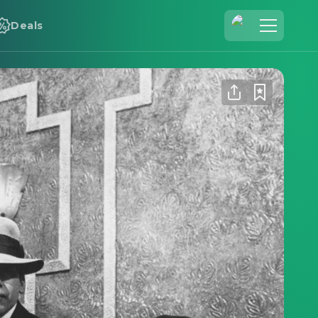
Deals
Registrieren
Anmelden
Cineamo für Unternehmen
Kontakt
Impressum
Datenschutzerklärung
Datenschutzeinstellungen