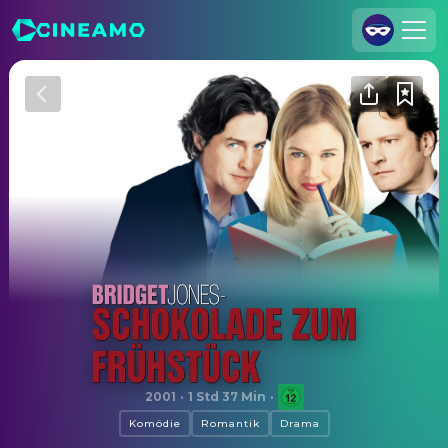
Registrieren
Anmelden
Cineamo für Unternehmen
Kontakt
Impressum
Datenschutzerklärung
Datenschutzeinstellungen
Bridget Jones - Schokolade zum Frühstück
2001
·
1 Std 37 Min
·
Komödie
Romantik
Drama