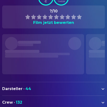
TMDB
?/10
Film jetzt bewerten
Darsteller
·
44
Renée Zellweger
Bridget Jones
Crew
·
132
Colin Firth
Mark Darcy