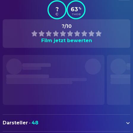
?
63
%
TMDB
?/10
Film jetzt bewerten
Darsteller
·
48