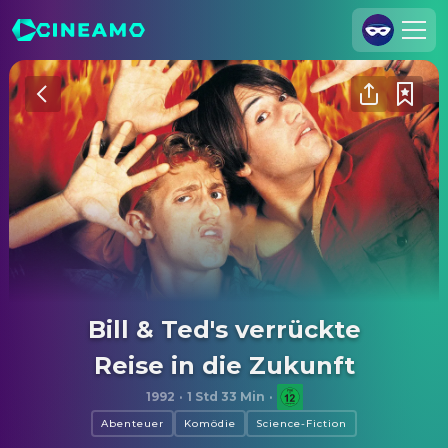
Registrieren
Anmelden
Cineamo für Unternehmen
Kontakt
Impressum
Datenschutzerklärung
Datenschutzeinstellungen
Bill & Ted's verrückte
Reise in die Zukunft
1992
·
1 Std 33 Min
·
Abenteuer
Komödie
Science-Fiction