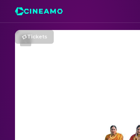
Tickets
K