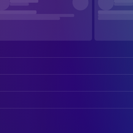
Parminder Nagra
Jesminder 'Jess' Kaur Bhamra
Keira Knightley
Juliette 'Jules' Paxton
AUTOREN
Jonathan Rhys Meyers
Joe
Guljit Bindra
Drehbuch
Anupam Kher
Mr. Bhamra
Paul Mayeda Berges
Drehbuch
Shaheen Khan
Mrs. Bhamra
Gurinder Chadha
Drehbuch
Archie Panjabi
Pinky Bhamra