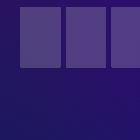
STATUS
Veröffentlicht
ERSCHEINUNGSDATUM
2002-10-02
ORIGINALSPRACHE
Englisch
PRODUKTIONSLAND
Deutschland, Vereinigtes Königreich, Vereinigte Sta
BUDGET
$3,500,000.00
EINNAHMEN
$76,585,951.00