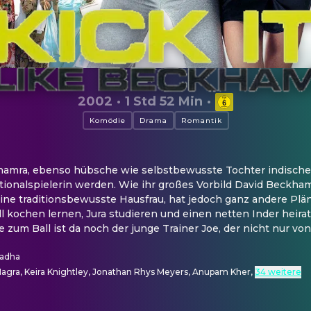
2002
·
1 Std 52 Min
·
Komödie
Drama
Romantik
Bhamra, ebenso hübsche wie selbstbewusste Tochter indischer
tionalspielerin werden. Wie ihr großes Vorbild David Beckha
eine traditionsbewusste Hausfrau, hat jedoch ganz andere Plä
ll kochen lernen, Jura studieren und einen netten Inder heirate
zum Ball ist da noch der junge Trainer Joe, der nicht nur von
hadha
agra, Keira Knightley, Jonathan Rhys Meyers, Anupam Kher
,
34 weitere