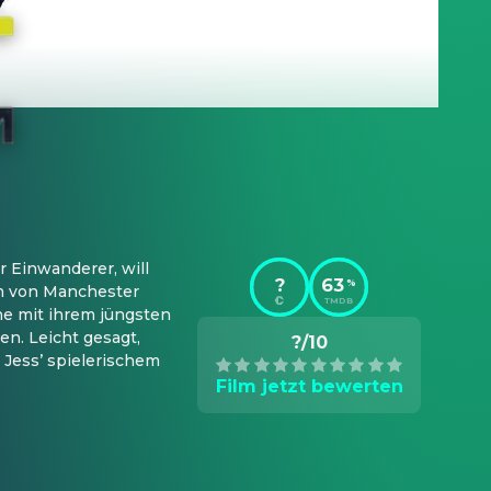
 Einwanderer, will 
?
63
%
m von Manchester 
TMDB
ne mit ihrem jüngsten 
n. Leicht gesagt, 
?/10
 Jess’ spielerischem 
Film jetzt bewerten