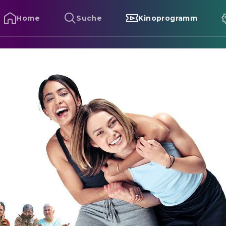
Home
Suche
Kinoprogramm
ick It Like Beckham