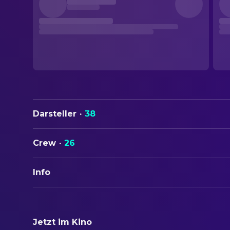
Darsteller
·
38
Crew
·
26
Info
ORIGINALTITEL
Bend It Like Beckham
Jetzt im Kino