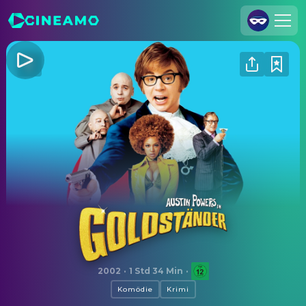
Registrieren
Anmelden
Cineamo für Unternehmen
Kontakt
Impressum
Datenschutzerklärung
Datenschutzeinstellungen
Austin Powers in Goldständer
2002
·
1 Std 34 Min
·
Komödie
Krimi