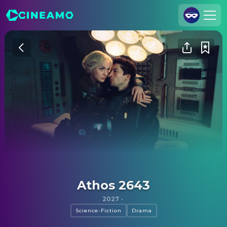
Registrieren
Anmelden
Cineamo für Unternehmen
Kontakt
Impressum
Datenschutzerklärung
Datenschutzeinstellungen
Athos 2643
2027
·
Science-Fiction
Drama