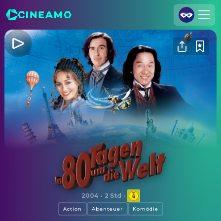
Registrieren
Anmelden
Cineamo für Unternehmen
Kontakt
Impressum
Datenschutzerklärung
Datenschutzeinstellungen
In 80 Tagen um die Welt
2004
·
2 Std
·
Action
Abenteuer
Komödie