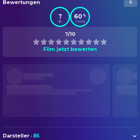
Bewertungen
0
?
60
%
TMDB
?/10
Film jetzt bewerten
Darsteller
·
85