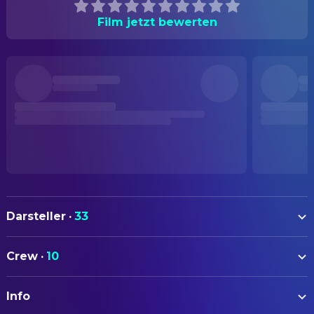
Film jetzt bewerten
Darsteller
·
33
Huub Stapel
Eric Visser
Crew
·
10
Monique van de Ven
Laura
AUTOREN
Serge-Henri Valcke
Vermeer
Info
Dick Maas
Drehbuch
Lou Landré
Chef