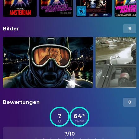
Bilder
9
Bewertungen
0
?
64
%
TMDB
?/10