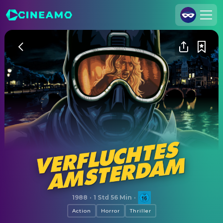
Registrieren
Anmelden
Cineamo für Unternehmen
Kontakt
Impressum
Datenschutzerklärung
Datenschutzeinstellungen
Verfluchtes Amsterdam
1988
·
1 Std 56 Min
·
Action
Horror
Thriller