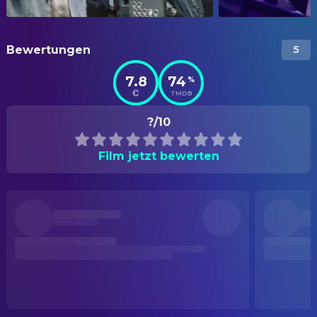
Bewertungen
5
7.8
74
%
TMDB
?/10
Film jetzt bewerten