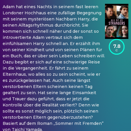
Adam hat eines Nachts in seinem fast leeren
Londoner Hochhaus eine zufällige Begegnung
mit seinem mysteriösen Nachbarn Harry, die
seinen Alltagsrhythmus durchbricht. Sie
kommen sich schnell näher und der sonst so
introvertierte Adam vertraut sich dem
einfühlsamen Harry schnell an. Er erzählt ihm
7.8
von seiner Kindheit und von seinen Plänen für
ein Buch, das er über sein Leben schreiben will.
Dazu begibt er sich auf eine schwierige Reise
in die Vergangenheit. Er fährt zu seinem
Elternhaus, wo alles so zu sein scheint, wie er
es zurückgelassen hat. Auch seine längst
verstorbenen Eltern scheinen keinen Tag
gealtert zu sein. Hat seine lange Einsamkeit
und Trauer dazu geführt, dass er jetzt die
Kontrolle über die Realität verliert? Denn wie
sollte es sonst möglich sein, plötzlich seinen
verstorbenen Eltern gegenüberzustehen?
Basiert auf dem Roman „Sommer mit Fremden”
von Taichi Yamada.