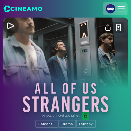
Registrieren
Anmelden
Cineamo für Unternehmen
Kontakt
Impressum
Datenschutzerklärung
Datenschutzeinstellungen
All of Us Strangers
2024
·
1 Std 45 Min
·
Romantik
Drama
Fantasy