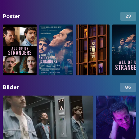
Poster
29
Bilder
86