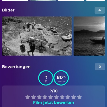
Bilder
4
Bewertungen
0
?
80
%
TMDB
?/10
Film jetzt bewerten