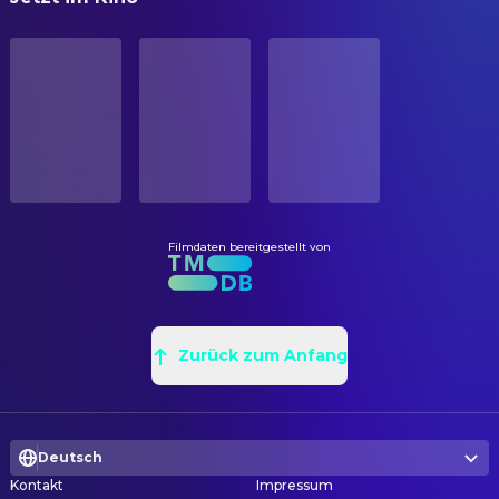
Hikaru Hayashi
Filmmusik
Kunie Maruyama
Sounddesigner
STATUS
Veröffentlicht
KAMERA
ERSCHEINUNGSDATUM
Kiyomi Kuroda
Kamera
1960-11-23
PRODUKTION
ORIGINALSPRACHE
Mihoko Yoshino
Produktionsleitung
Japanisch
Kazuo Kuwahara
Produktionsleitung
Filmdaten bereitgestellt von
PRODUKTIONSLAND
Kaneto Shindō
Produzent
Japan
Matsuura Eisaku
Produzent
Zurück zum Anfang
REGIE
Kaneto Shindō
Regie
Takahisa Katsume
Regieassistent
Deutsch
Mitsunori Kanaoka
Regieassistent
Kontakt
Impressum