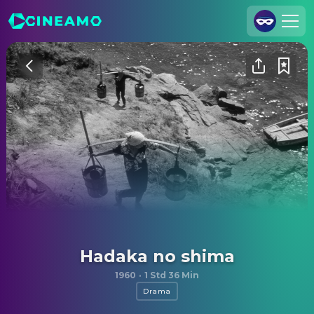
Registrieren
Anmelden
Cineamo für Unternehmen
Kontakt
Impressum
Datenschutzerklärung
Datenschutzeinstellungen
Hadaka no shima
1960
·
1 Std 36 Min
Drama