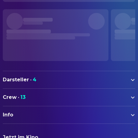
Darsteller
·
4
Nobuko Otowa
Toyo
Crew
·
13
Taiji Tonoyama
Senta
AUTOREN
Shinji Tanaka
Taro
Info
Kaneto Shindō
Drehbuch
Masanori Horimoto
Jiro
ORIGINALTITEL
FILMMUSIK
Jetzt im Kino
裸の島