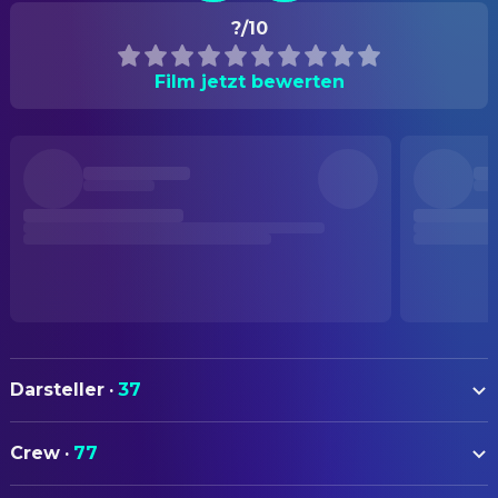
?/10
Film jetzt bewerten
Darsteller
·
37
Cillian Murphy
Jim
Crew
·
77
Naomie Harris
Selena
AUTOREN