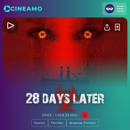
Registrieren
Anmelden
Cineamo für Unternehmen
Kontakt
Impressum
Datenschutzerklärung
Datenschutzeinstellungen
28 Days Later
2003
·
1 Std 53 Min
·
Horror
Thriller
Science-Fiction