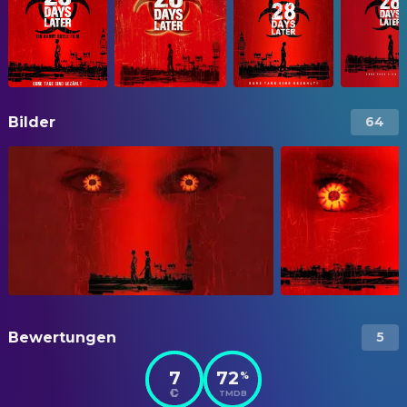
Bilder
64
Bewertungen
5
7
72
%
TMDB