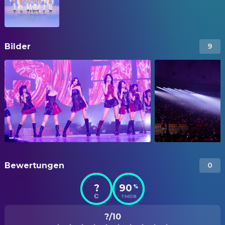
Bilder
9
Bewertungen
0
?
90
%
TMDB
?/10