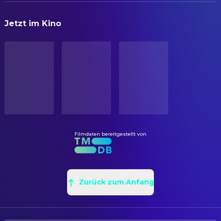
ORIGINALTITEL
LIZ
Self
Jetzt im Kino
아이브 더 퍼스트 월드투어 인 시네마
LEESEO
Self
STATUS
Veröffentlicht
ERSCHEINUNGSDATUM
2025-02-26
ORIGINALSPRACHE
Koreanisch
Filmdaten bereitgestellt von
PRODUKTIONSLAND
Südkorea
Zurück zum Anfang