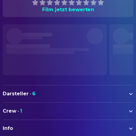
Film jetzt bewerten
Darsteller
·
6
An Yu-jin
Self
Crew
·
1
GAEUL
Self
REGIE
REI
Self
Info
Jo Yoon-soo
Regie
JANGWONYOUNG
Self