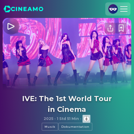
Registrieren
Anmelden
Cineamo für Unternehmen
Kontakt
Impressum
Datenschutzerklärung
Datenschutzeinstellungen
IVE: The 1st World Tour
in Cinema
2025
·
1 Std 51 Min
·
Musik
Dokumentation