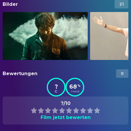
Bilder
21
Bewertungen
0
?
68
%
TMDB
?/10
Film jetzt bewerten