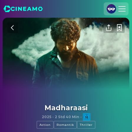
Registrieren
Anmelden
Cineamo für Unternehmen
Kontakt
Impressum
Datenschutzerklärung
Datenschutzeinstellungen
Madharaasi
2025
·
2 Std 40 Min
·
Action
Romantik
Thriller