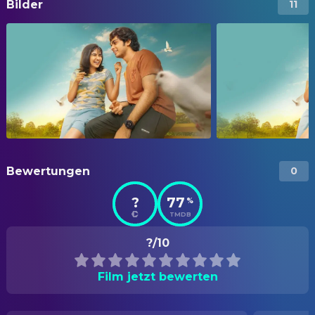
Bilder
11
Bewertungen
0
?
77
%
TMDB
?/10
Film jetzt bewerten