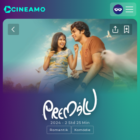
Registrieren
Anmelden
Cineamo für Unternehmen
Kontakt
Impressum
Datenschutzerklärung
Datenschutzeinstellungen
Premalu
2024
·
2 Std 25 Min
Romantik
Komödie