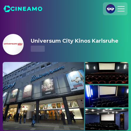
Universum City Kinos Karlsruhe – Kinoprogramm & Tickets
Registrieren
Anmelden
Universum City Kinos Karlsruhe
Cineamo für Unternehmen
Kontakt
Impressum
Datenschutzerklärung
Datenschutzeinstellungen