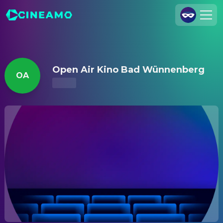
Open Air Kino Bad Wünnenberg – Kinoprogramm & Tickets
Registrieren
Anmelden
Open Air Kino Bad Wünnenberg
OA
Cineamo für Unternehmen
Kontakt
Impressum
Datenschutzerklärung
Datenschutzeinstellungen