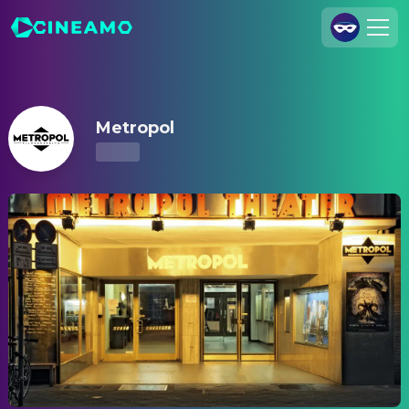
Metropol – Kinoprogramm & Tickets
Registrieren
Anmelden
Metropol
Cineamo für Unternehmen
Kontakt
Impressum
Datenschutzerklärung
Datenschutzeinstellungen