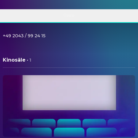
ÜBER
+49 2043 / 99 24 15
Kinosäle
·
1